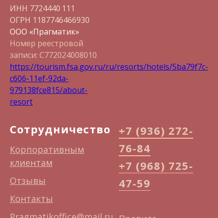
ИНН 7724440 111
ОГРН 1187746466930
ООО «Прагматик»
Номер реестровой
записи: С772024008010
https://tourism.fsa.gov.ru/ru/resorts/hotels/5ba79f7c-
c606-11ef-92da-
979138fce815/about-
resort
Сотрудничество
+7 (936) 272-
76-84
Корпоративным
клиентам
+7 (968) 725-
Отзывы
47-59
Контакты
Pragmatikoffice@mail.ru