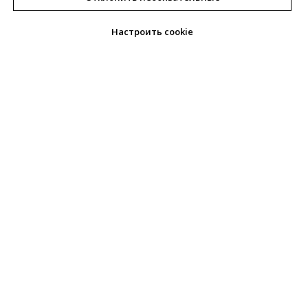
Настроить cookie
Главная
Главная страница
© 2024 «Комфорт»
Номера
Корпоративным
Политика
клиентам
конфиденциальности
Договор Оферты сайта
Новости