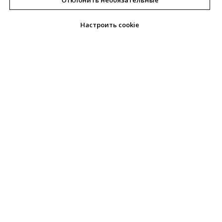
Отклонить необязательные
Настроить cookie
Главная
Главная страница
© 2024 «Комфорт»
Номера
Корпоративным
Политика
клиентам
конфиденциальности
Договор Оферты сайта
Новости