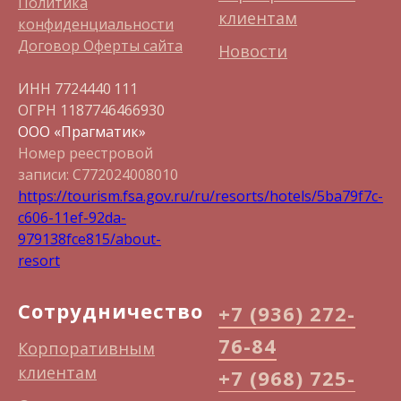
Политика
клиентам
конфиденциальности
Договор Оферты сайта
Новости
ИНН 7724440 111
ОГРН 1187746466930
ООО «Прагматик»
Номер реестровой
записи: С772024008010
https://tourism.fsa.gov.ru/ru/resorts/hotels/5ba79f7c-
c606-11ef-92da-
979138fce815/about-
resort
Сотрудничество
+7 (936) 272-
76-84
Корпоративным
клиентам
+7 (968) 725-